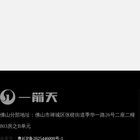
佛山分部地址：佛山市禅城区张槎街道季华一路26号二座二橦
803房之B单元
备案号：
粤ICP备2025446000号-1